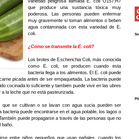
variedad peligrosa llamada E. coli O157:H7
que produce una sustancia tóxica muy
poderosa. Las personas pueden enfermar
muy gravemente si toman alimentos o beben
agua contaminada con esta variedad de E.
coli.
Se
¿Cómo se transmite la E. coli?
Los brotes de Escherichia Coli, más conocida
como E. coli, se producen cuando esta
bacteria llega a los alimentos. El E. coli puede
carne picada antes de ser empaquetada. La bacteria puede
do cocinada lo suficiente y también puede vivir en las ubres
r a la leche que no está pasteurizada.
Pi
s que se cultivan o se lavan con agua sucia pueden ser
 bacteria puede encontrarse en el agua potable, los lagos o
. También puede propagarse a través de las personas que no
l baño.
tirse entre niños pequeños que usan pañales, cuando los