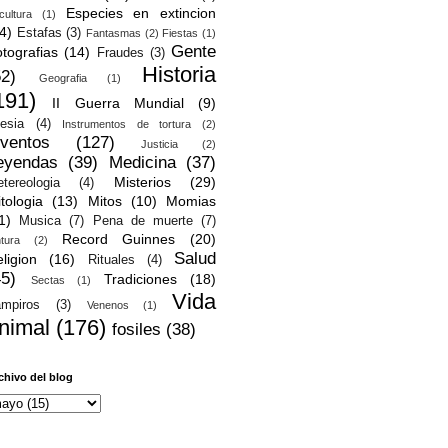
Especies en extincion
cultura
(1)
4)
Estafas
(3)
Fantasmas
(2)
Fiestas
(1)
Gente
tografias
(14)
Fraudes
(3)
Historia
52)
Geografia
(1)
191)
II Guerra Mundial
(9)
lesia
(4)
Instrumentos de tortura
(2)
nventos
(127)
Justicia
(2)
eyendas
(39)
Medicina
(37)
Misterios
(29)
tereologia
(4)
tologia
(13)
Mitos
(10)
Momias
1)
Musica
(7)
Pena de muerte
(7)
Record Guinnes
(20)
ntura
(2)
Salud
ligion
(16)
Rituales
(4)
45)
Tradiciones
(18)
Sectas
(1)
Vida
mpiros
(3)
Venenos
(1)
nimal
(176)
fosiles
(38)
chivo del blog