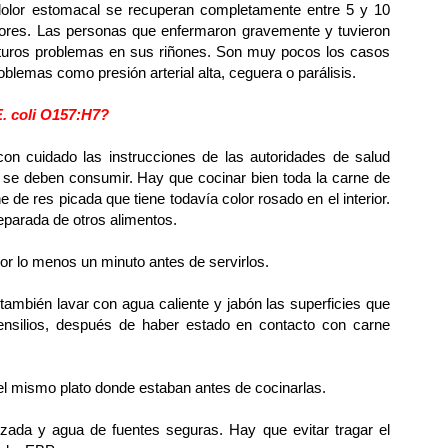
dolor estomacal se recuperan completamente entre 5 y 10
iores. Las personas que enfermaron gravemente y tuvieron
 futuros problemas en sus riñones. Son muy pocos los casos
oblemas como presión arterial alta, ceguera o parálisis.
. coli O157:H7?
on cuidado las instrucciones de las autoridades de salud
o se deben consumir. Hay que cocinar bien toda la carne de
 de res picada que tiene todavía color rosado en el interior.
parada de otros alimentos.
or lo menos un minuto antes de servirlos.
ambién lavar con agua caliente y jabón las superficies que
tensilios, después de haber estado en contacto con carne
el mismo plato donde estaban antes de cocinarlas.
zada y agua de fuentes seguras. Hay que evitar tragar el