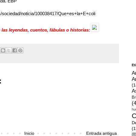
ada. EBP
vos/sociedad/noticia/100038417/Que+es+la+E+coli
 las leyendas, cuentos, fábulas o historias:
Et
A
A
:
(1
A
Br
(
hu
C
D
(1
Inicio
Entrada antigua
(8