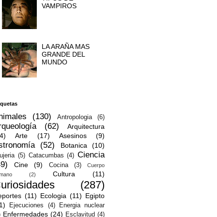
VAMPIROS
LA ARAÑA MAS
GRANDE DEL
MUNDO
iquetas
nimales
(130)
Antropologia
(6)
rqueología
(62)
Arquitectura
4)
Arte
(17)
Asesinos
(9)
stronomía
(52)
Botanica
(10)
Ciencia
ujeria
(5)
Catacumbas
(4)
49)
Cine
(9)
Cocina
(3)
Cuerpo
Cultura
(11)
mano
(2)
uriosidades
(287)
eportes
(11)
Ecologia
(11)
Egipto
1)
Ejecuciones
(4)
Energia nuclear
Enfermedades
(24)
)
Esclavitud
(4)