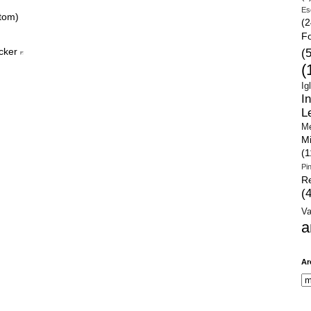
Es
tom)
(2
Fo
(
(
Ig
I
L
Me
Mi
(1
Pi
Re
(
Va
a
Ar