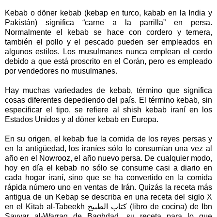
Kebab o döner kebab (kebap en turco, kabab en la India y
Pakistán) significa “carne a la parrilla” en persa.
Normalmente el kebab se hace con cordero y ternera,
también el pollo y el pescado pueden ser empleados en
algunos estilos. Los musulmanes nunca emplean el cerdo
debido a que está proscrito en el Corán, pero es empleado
por vendedores no musulmanes.
Hay muchas variedades de kebab, término que significa
cosas diferentes depediendo del país. El término kebab, sin
especificar el tipo, se refiere al shish kebab iraní en los
Estados Unidos y al döner kebab en Europa.
En su origen, el kebab fue la comida de los reyes persas y
en la antigüedad, los iraníes sólo lo consumían una vez al
año en el Nowrooz, el año nuevo persa. De cualquier modo,
hoy en día el kebab no sólo se consume casi a diario en
cada hogar iraní, sino que se ha convertido en la comida
rápida número uno en ventas de Irán. Quizás la receta más
antigua de un Kebap se describa en una receta del siglo X
en el Kitab al-Tabeekh كتاب الطبيخ (libro de cocina) de Ibn
Sayyar al-Warraq de Baghdad, su receta para lo que